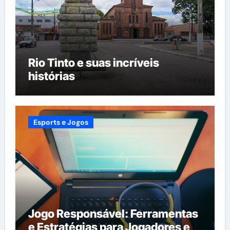
Rio Tinto e suas incríveis
histórias
Esports e Jogos
Jogo Responsável: Ferramentas
e Estratégias para Jogadores e