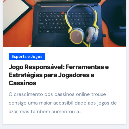
Esports e Jogos
Jogo Responsável: Ferramentas e
Estratégias para Jogadores e
Cassinos
O crescimento dos cassinos online trouxe
consigo uma maior acessibilidade aos jogos de
azar, mas também aumentou a…