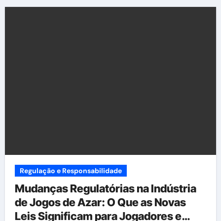
Regulação e Responsabilidade
Mudanças Regulatórias na Indústria
de Jogos de Azar: O Que as Novas
Leis Significam para Jogadores e