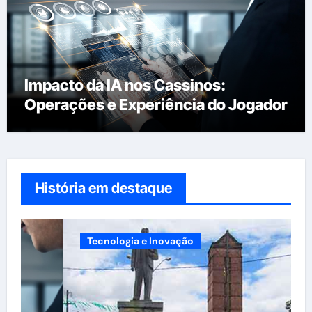
Impacto da IA nos Cassinos:
Operações e Experiência do Jogador
História em destaque
Tecnologia e Inovação