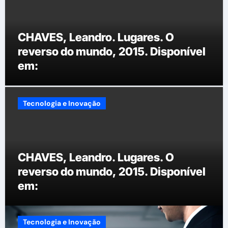
CHAVES, Leandro. Lugares. O
reverso do mundo, 2015. Disponível
em:
Tecnologia e Inovação
CHAVES, Leandro. Lugares. O
reverso do mundo, 2015. Disponível
em:
Tecnologia e Inovação