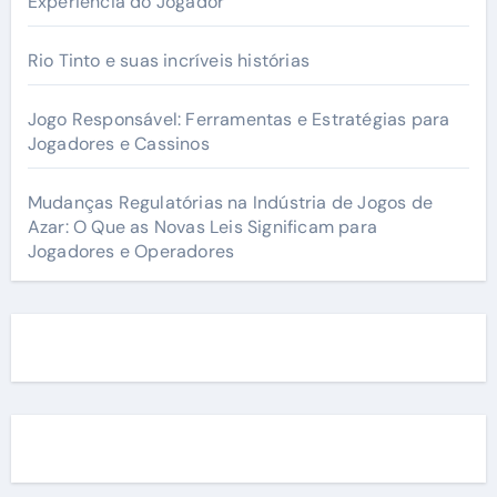
Experiência do Jogador
Rio Tinto e suas incríveis histórias
Jogo Responsável: Ferramentas e Estratégias para
Jogadores e Cassinos
Mudanças Regulatórias na Indústria de Jogos de
Azar: O Que as Novas Leis Significam para
Jogadores e Operadores