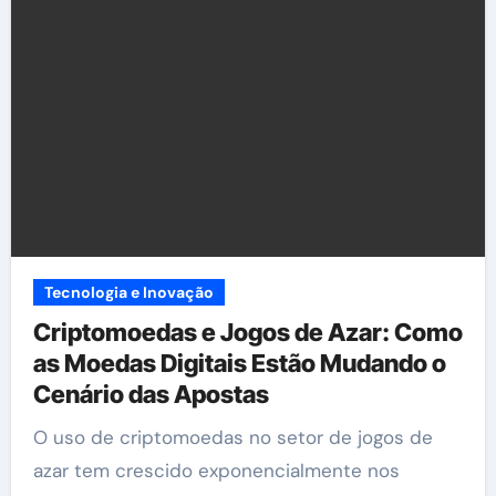
Tecnologia e Inovação
Criptomoedas e Jogos de Azar: Como
as Moedas Digitais Estão Mudando o
Cenário das Apostas
O uso de criptomoedas no setor de jogos de
azar tem crescido exponencialmente nos