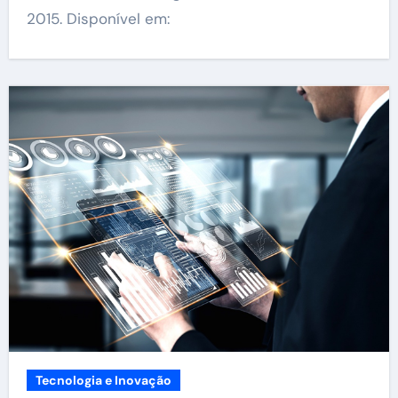
2015. Disponível em:
Tecnologia e Inovação